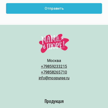
Отправить
Москва
+79859233215
+79858265710
info@mospuree.ru
Продукция